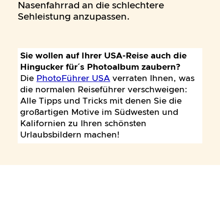
Nasenfahrrad an die schlechtere
Sehleistung anzupassen.
Sie wollen auf Ihrer USA-Reise auch die
Hingucker für´s Photoalbum zaubern?
Die
PhotoFührer USA
verraten Ihnen, was
die normalen Reiseführer verschweigen:
Alle Tipps und Tricks mit denen Sie die
großartigen Motive im Südwesten und
Kalifornien zu Ihren schönsten
Urlaubsbildern machen!
Alle Inhalte dieser Seite © Jörg Sczepek. Alle Rechte
vorbehalten.
Impressum
·
Datenschutzerklärung
·
Kontakt
·
Disclaimer