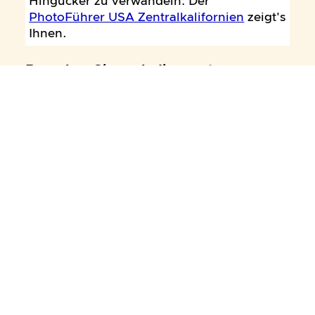
Hingucker zu verwandeln: Der
PhotoFührer USA Zentralkalifornien
zeigt's
Ihnen.
Besuchen Sie auch diese externen
Galerien:
Panoramabilder aus dem Kings Canyon
NP
von QT Luong
Panoramabilder aus dem Sequoia NP
von QT Luong
Bildgalerie
auf pbase.com
Sequoia NP
auf wikimedia
Kings Canyon NP
auf wikimedia
Alle Inhalte dieser Seite © Jörg Sczepek. Alle Rechte
vorbehalten.
Impressum
·
Datenschutzerklärung
·
Kontakt
·
Disclaimer