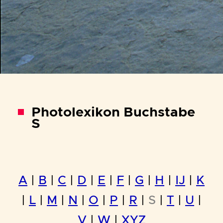
Photolexikon Buchstabe
S
A
|
B
|
C
|
D
|
E
|
F
|
G
|
H
|
IJ
|
K
|
L
|
M
|
N
|
O
|
P
|
R
|
S
|
T
|
U
|
V
|
W
|
XYZ