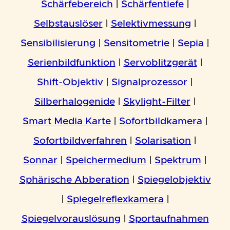
Schärfebereich
|
Schärfentiefe
|
Selbstauslöser
|
Selektivmessung
|
Sensibilisierung
|
Sensitometrie
|
Sepia
|
Serienbildfunktion
|
Servoblitzgerät
|
Shift-Objektiv
|
Signalprozessor
|
Silberhalogenide
|
Skylight-Filter
|
Smart Media Karte
|
Sofortbildkamera
|
Sofortbildverfahren
|
Solarisation
|
Sonnar
|
Speichermedium
|
Spektrum
|
Sphärische Abberation
|
Spiegelobjektiv
|
Spiegelreflexkamera
|
Spiegelvorauslösung
|
Sportaufnahmen